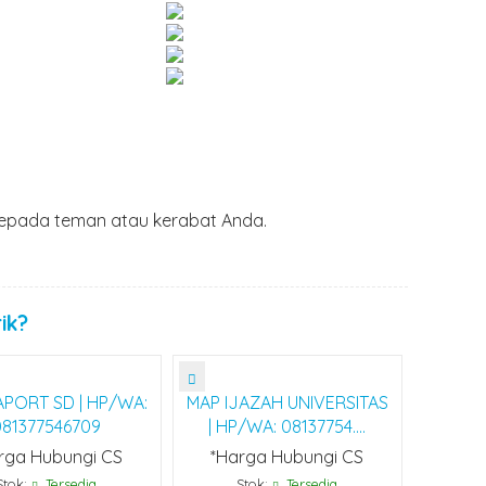
epada teman atau kerabat Anda.
ik?
PORT SD | HP/WA:
MAP IJAZAH UNIVERSITAS
081377546709
| HP/WA: 08137754....
rga Hubungi CS
*Harga Hubungi CS
Stok:
Tersedia
Stok:
Tersedia