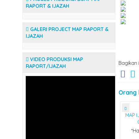
RAPORT & IJAZAH
GALERI PROJECT MAP RAPORT &
IJAZAH
VIDEO PRODUKSI MAP
Bagikan 
RAPORT/IJAZAH
Orang l
MAP I
*Ha