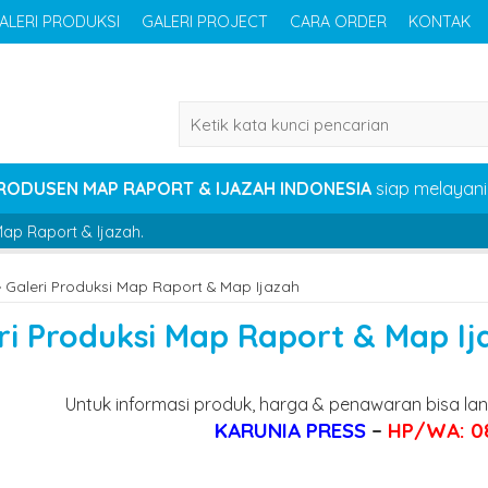
ALERI PRODUKSI
GALERI PROJECT
CARA ORDER
KONTAK
RODUSEN MAP RAPORT & IJAZAH INDONESIA
siap melayan
ap Raport & Ijazah.
»
Galeri Produksi Map Raport & Map Ijazah
ri Produksi Map Raport & Map Ij
Untuk informasi produk, harga & penawaran bisa la
KARUNIA PRESS
–
HP/WA: 0