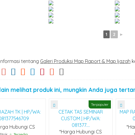
1
2
►
informasi tentang
Galeri Produksi Map Raport & Map Ijazah
k
ain melihat produk ini, mungkin Anda juga tertar
Terpopuler
JAZAH TK | HP/WA:
CETAK TAS SEMINAR
MAP RA
081377546709
CUSTOM | HP/WA:
081377....
rga Hubungi CS
*Ha
*Harga Hubungi CS
Stok:
Tersedia