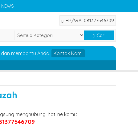
NEWS
HP/WA: 081377546709
Cari
i dan membantu Anda.
Kontak Kami
azah
ngsung menghubungi hotline kami :
81377546709