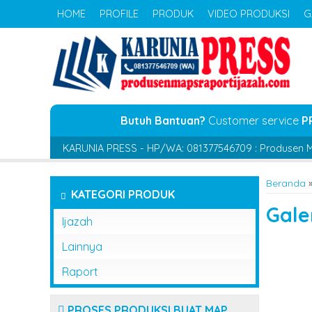
HOME
PROFILE
PRODUK
VIDEO PRODUKSI
G
Butuh Bantuan?
Customer service
P
KARUNIA PRESS - HP/WA: 081377546709 : Produsen M
Beranda
KATEGORI PRODUK
Gale
Ijazah
Lainnya
Raport
PROSES PRODUKSI BUAT MAP